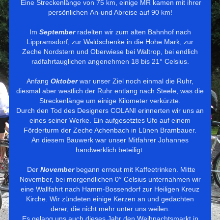
Eine Streckenlänge von 75 km, einige MR kamen mit ihrer
persönlichen
An-und Abreise auf 90 km!
Im
September
radelten wir zum alten Bahnhof nach
Lippramsdorf, zur Waldschenke in die Hohe Mark, zur
Zeche Nordstern und Oberwiese bei Waltrop, bei endlich
radfahrtauglichen angenehmen 18 bis 21° Celsius.
Anfang
Oktober
war unser Ziel noch einmal die Ruhr,
diesmal aber westlich der Ruhr entlang nach Steele, was die
Streckenlänge um einige Kilometer verkürzte.
Durch den Tod des Designers COLANI erinnerten wir uns an
eines seiner Werke. Ein aufgesetztes Ufo auf einem
Förderturm der Zeche Achenbach in Lünen Brambauer.
An diesem Bauwerk war unser Mitfahrer Johannes
handwerklich beteiligt.
Der
November
begann erneut mit Kaffeetrinken. Mitte
November, bei morgendlichen 0° Celsius unternahmen wir
eine Wallfahrt nach Hamm-Bossendorf zur Heiligen Kreuz
Kirche. Wir zündeten einige Kerzen an und gedachten
derer, die nicht mehr unter uns weilen.
Es gelang uns auch dieses Jahr den Weihnachtsmarkt in