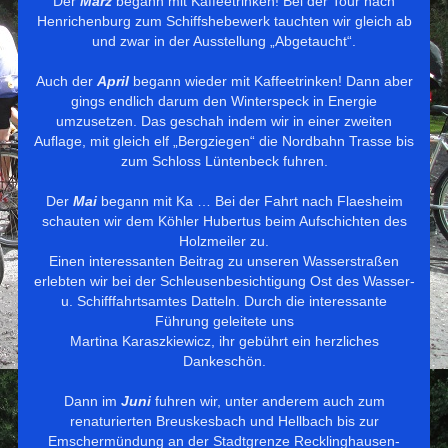
Der
März
begann mit Kaffeetrinken! Bei der Tour nach
Henrichenburg zum Schiffshebewerk tauchten wir gleich ab
und zwar in der Ausstellung „Abgetaucht“.
Auch der
April
begann wieder mit Kaffeetrinken! Dann aber
gings endlich darum den Winterspeck in Energie
umzusetzen.
Das geschah indem wir in einer zweiten
Auflage, mit gleich elf „Bergziegen“ die Nordbahn Trasse bis
zum Schloss Lüntenbeck fuhren.
Der
Mai
begann mit Ka … Bei der Fahrt nach Flaesheim
schauten wir dem Köhler Hubertus beim Aufschichten des
Holzmeiler zu.
Einen interessanten Beitrag zu unseren Wasserstraßen
erlebten wir bei der Schleusenbesichtigung Ost des Wasser-
u. Schifffahrtsamtes Datteln.
Durch die interessante
Führung geleitete uns
Martina Karaszkiewicz, ihr gebührt e
in herzliches
Dankeschön.
Dann im
Juni
fuhren wir, unter anderem auch zum
renaturierten Breuskesbach und Hellbach bis zur
Emschermündung an der Stadtgrenze Recklinghausen-