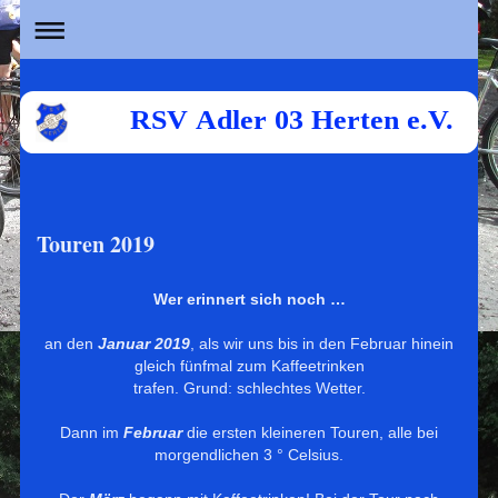
RSV Adler 03 Herten e.V.
Touren 2019
Wer erinnert sich noch …
an den
Januar 2019
, als wir uns bis in den Februar hinein
gleich fünfmal zum Kaffeetrinken
trafen. Grund: schlechtes Wetter.
Dann im
Februar
die ersten kleineren Touren, alle bei
morgendlichen 3 ° Celsius.