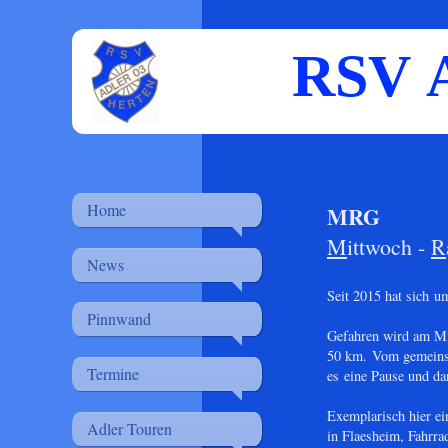
RSV A
Home
MRG
M
ittwoch -
R
News
Seit 2015 hat sich u
Pinnwand
Gefahren wird am Mit
50 km. Vom gemeinsa
Termine
es eine Pause und da
Exemplarisch hier e
Adler Touren
in Flaesheim, Fahr