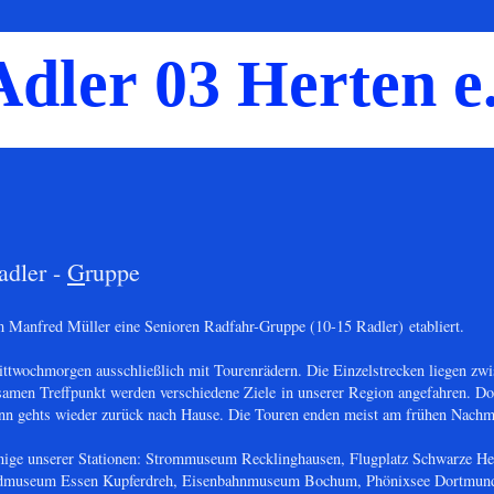
dler 03 Herten e.
adler -
G
ruppe
m Manfred Müller eine Senioren Radfahr-Gruppe (10-15 Radler) etabliert.
twochmorgen ausschließlich mit Tourenrädern. Die Einzelstrecken liegen zwi
men Treffpunkt werden verschiedene Ziele in unserer Region angefahren. Dor
nn gehts wieder zurück nach Hause. Die Touren enden meist am frühen Nachmi
inige unserer Stationen: Strommuseum Recklinghausen, Flugplatz Schwarze He
radmuseum Essen Kupferdreh, Eisenbahnmuseum Bochum, Phönixsee Dortmun