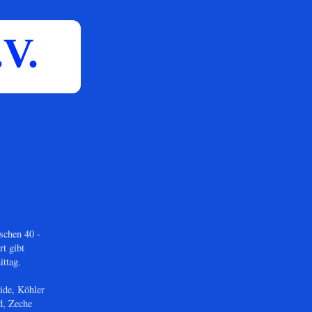
V.
schen 40 -
t gibt
ttag.
ide, Köhler
d, Zeche